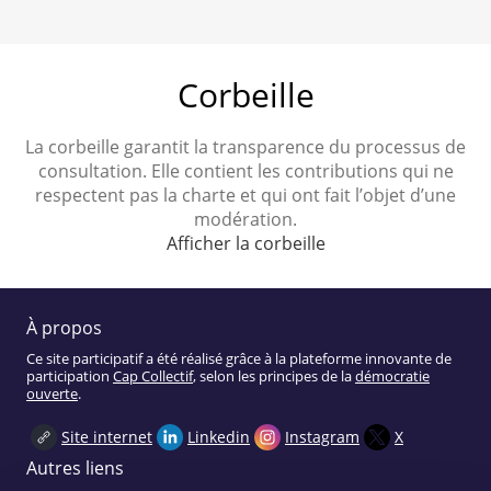
Corbeille
La corbeille garantit la transparence du processus de
consultation. Elle contient les contributions qui ne
respectent pas la charte et qui ont fait l’objet d’une
modération.
Afficher la corbeille
À propos
Ce site participatif a été réalisé grâce à la plateforme innovante de
participation
Cap Collectif
, selon les principes de la
démocratie
ouverte
.
Site internet
Linkedin
Instagram
X
Autres liens